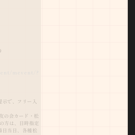
9
）
vent/mevent/?
提示で、フリー入
友の会カード・松
ちの方は、日時指定
場日当日、各種松