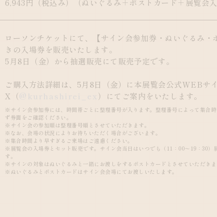
6,943円（税込み）
（ぬいぐるみ＋ポストカード＋展覧会
ローソンチケットにて、【サイン会参加券・ぬいぐるみ・
きの入場券を販売いたします。
5月8日（金）から抽選販売にて販売予定です。
ご購入方法詳細は、5月8日（金）に本展覧会公式WEBサ
X（
@kurhashirei_ex
）にてご案内をいたします。
※サイン会参加券には、時間帯ごとに整理番号が入ります。整理番号によって集合時
ず券面をご確認ください。
※サイン会の参加順は整理番号順とさせていただきます。
※なお、会場の状況によりお待ちいただく場合がございます。
※集合時間より早すぎるご来場はご遠慮ください。
※展覧会の入場券とセット販売です。サイン会当日はいつでも（11：00～19：30
す。
※サインの対象はぬいぐるみと一緒にお渡しをするポストカードとさせていただきま
※ぬいぐるみとポストカードはサイン会会場にてお渡しいたします。