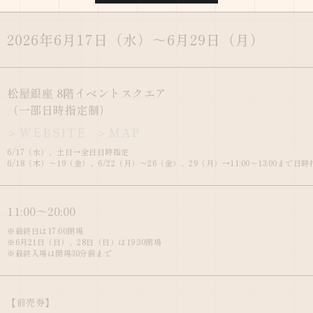
2026年6月17日（水）
～6月29日（月）
松屋銀座 8階イベントスクエア
（一部日時指定制）
＞WEBSITE
＞MAP
6/17（水）、土日→全日日時指定
6/18（木）～19（金）、6/22（月）～26（金）、29（月）→11:00～13:00ま
11:00～20:00
※最終日は17:00閉場
※6月21日（日）、28日（日）は19:30閉場
※最終入場は閉場30分前まで
【前売券】