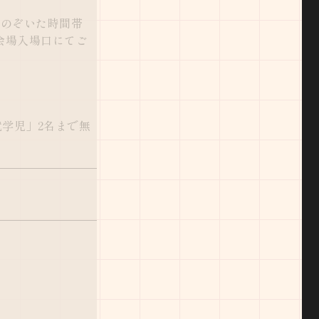
をのぞいた時間帯
会場入場口にてご
就学児」2名まで無